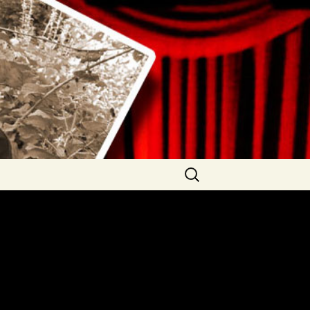
d e. V.
Suchen
nach: