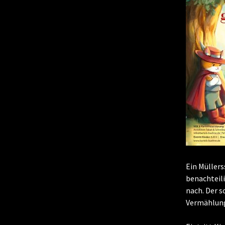
Ein Müllers
benachteili
nach. Der s
Vermählung