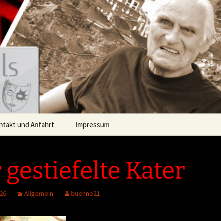
hne Flammersfel
ntakt und Anfahrt
Impressum
Datenschutzerklärung
 gestiefelte Kater
Urhebernachweis
026
Allgemein
buehne21