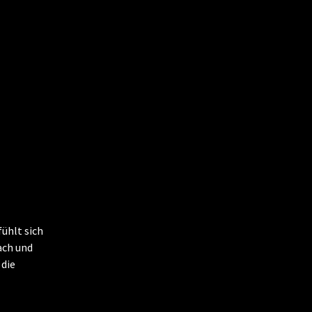
fühlt sich
ach und
 die